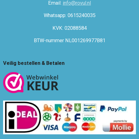
Email:
info@rovul.nl
Whatsapp: 0615240035
KVK: 02088584
BTW-nummer NL001269977B81
Veilig bestellen & Betalen