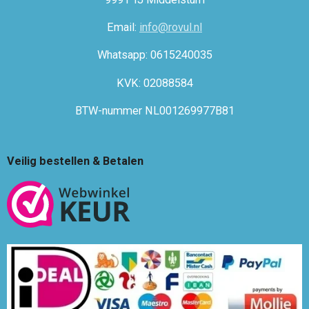
Email:
info@rovul.nl
Whatsapp: 0615240035
KVK: 02088584
BTW-nummer NL001269977B81
Veilig bestellen & Betalen