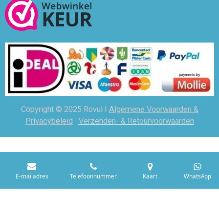
Copyright © 2025 Rovul I
Algemene Voorwaarden &
Privacybeleid
Verzenden- & Retourvoorwaarden
E-mailadres
Telefoonnummer
Kaart
WhatsApp