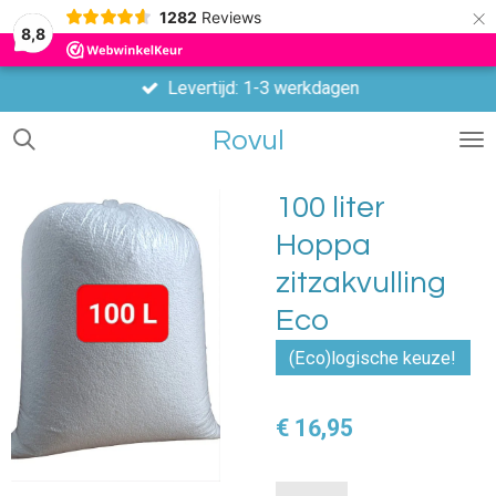
×
1282
Reviews
8,8
Levertijd: 1-3 werkdagen
Rovul
100 liter
Hoppa
zitzakvulling
Eco
(Eco)logische keuze!
€ 16,95