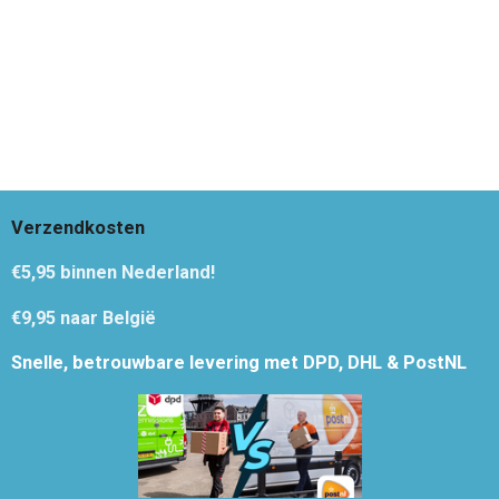
Verzendkosten
€5,95
binnen Nederland!
€9,95 naar België
Snelle, betrouwbare levering met DPD, DHL & PostNL